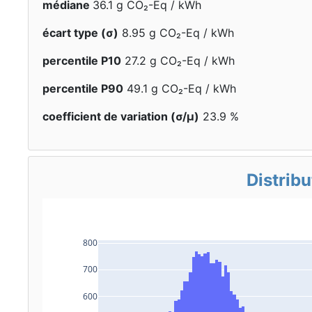
médiane
36.1 g CO₂-Eq / kWh
écart type (σ)
8.95 g CO₂-Eq / kWh
percentile P10
27.2 g CO₂-Eq / kWh
percentile P90
49.1 g CO₂-Eq / kWh
coefficient de variation (σ/μ)
23.9 %
Distribu
800
700
600