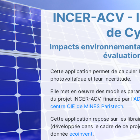
INCER-ACV - I
de Cy
Impacts environnementaux
évaluatio
Cette application permet de calculer 
photovoltaïque et leur incertitude.
Elle met en oeuvre des modèles param
du projet INCER-ACV, financé par l'
A
centre OIE de MINES Paristech
.
Cette application repose sur les libra
(développée dans le cadre de ce projet)
donnée
ecoinvent
.