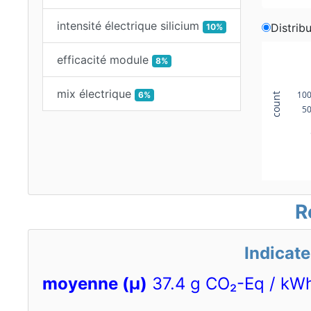
intensité électrique silicium
Distrib
10%
efficacité module
8%
mix électrique
10
6%
count
5
R
Indicate
moyenne (μ)
37.4 g CO₂-Eq / kW