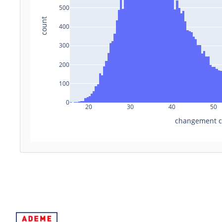
500
count
400
300
200
100
0
20
30
40
50
changement cl